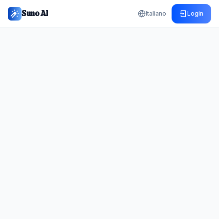
Suno AI
Italiano
Login
Create Your First Track