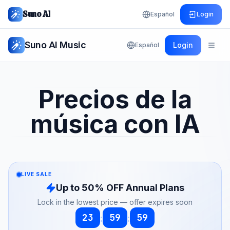
Suno AI
Español
Login
Suno AI Music
Login
Español
Open
Precios de la
música con IA
LIVE SALE
Up to 50% OFF Annual Plans
Lock in the lowest price — offer expires soon
23
59
59
:
: