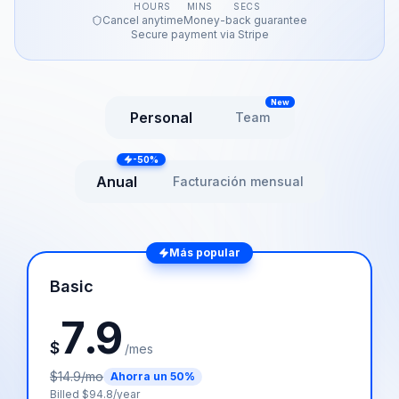
HOURS
MINS
SECS
Cancel anytime
Money-back guarantee
Secure payment via Stripe
New
Personal
Team
-50%
Anual
Facturación mensual
Más popular
Basic
7.9
$
/mes
$
14.9
/mo
Ahorra un 50%
Billed $
94.8
/year